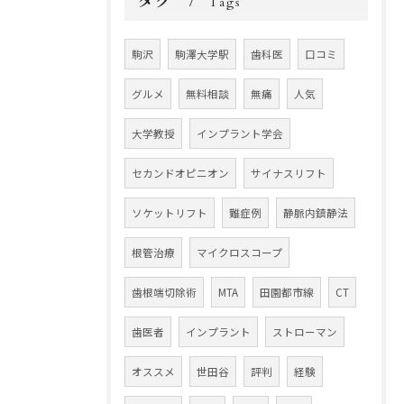
タグ
Tags
駒沢
駒澤大学駅
歯科医
口コミ
グルメ
無料相談
無痛
人気
大学教授
インプラント学会
セカンドオピニオン
サイナスリフト
ソケットリフト
難症例
静脈内鎮静法
根管治療
マイクロスコープ
歯根端切除術
MTA
田園都市線
CT
歯医者
インプラント
ストローマン
オススメ
世田谷
評判
経験