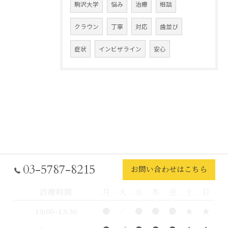
駒沢大学
悩み
治療
相談
クラウン
丁寧
対応
歯並び
症状
インビザライン
安心
03-5787-8215
お問い合わせはこちら
診療時間
月
火
水
木
金
土
日
10:00-13:30
●
／
●
●
●
★
★