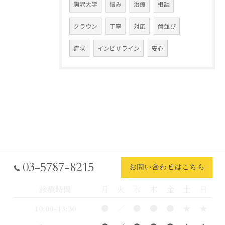
駒沢大学
悩み
治療
相談
クラウン
丁寧
対応
歯並び
症状
インビザライン
安心
03-5787-8215
お問い合わせはこちら
診療時間
月
火
水
木
金
土
日
10:00-13:30
●
／
●
●
●
★
★