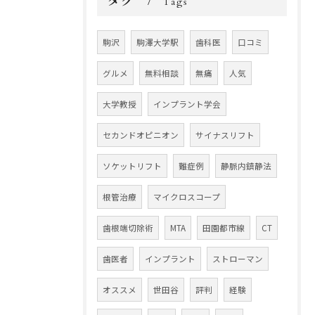
タグ
Tags
駒沢
駒澤大学駅
歯科医
口コミ
グルメ
無料相談
無痛
人気
大学教授
インプラント学会
セカンドオピニオン
サイナスリフト
ソケットリフト
難症例
静脈内鎮静法
根管治療
マイクロスコープ
歯根端切除術
MTA
田園都市線
CT
歯医者
インプラント
ストローマン
オススメ
世田谷
評判
経験